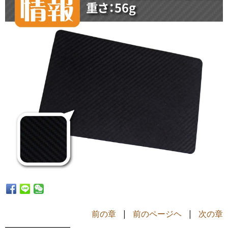
前の章
|
前のページヘ
|
次の章