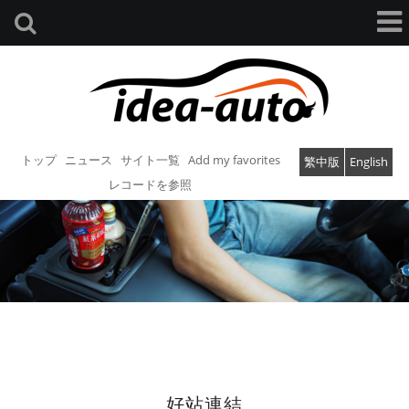
トップ
ニュース
サイト一覧
Add my favorites
繁中版
English
レコードを参照
好站連結