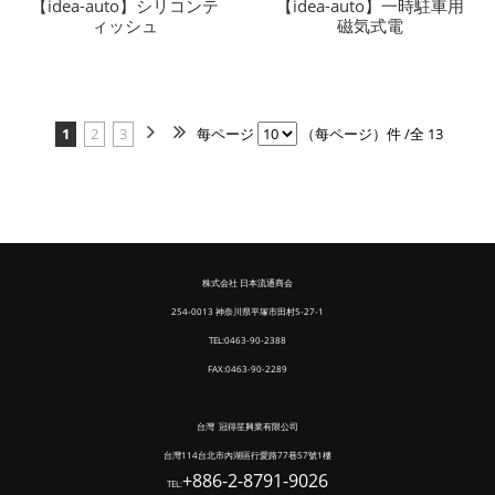
【idea-auto】シリコンテ
【idea-auto】一時駐車用
ィッシュ
磁気式電
1
2
3
每ページ
（每ページ）件 /全 13
株式会社 日本流通商会
254-0013 神奈川県平塚市田村5-27-1
TEL:0463-90-2388
FAX:0463-90-2289
台灣 冠得笙興業有限公司
台灣114台北市內湖區行愛路77巷57號1樓
+886-2-8791-9026
TEL: