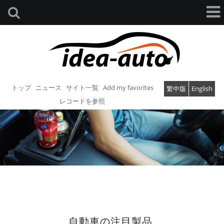
トップ
ニュース
サイト一覧
Add my favorites
繁中版
English
レコードを参照
自動車の注目製品