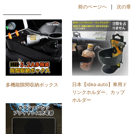
前のページヘ
|
次の章
日本【idea-auto】車用ド
多機能隙間収納ボックス
リンクホルダー、カップ
ホルダー