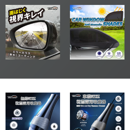
日本【idea-auto】防霧防
【idea-auto】車用サンシ
雨フィ
ェード