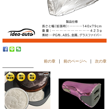
前の章
|
前のページヘ
|
次の章