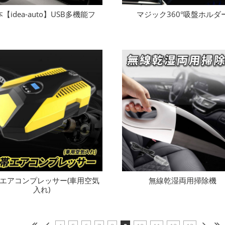
【idea-auto】USB多機能フ
マジック360°吸盤ホルダ
エアコンプレッサー(車用空気
無線乾湿両用掃除機
入れ)