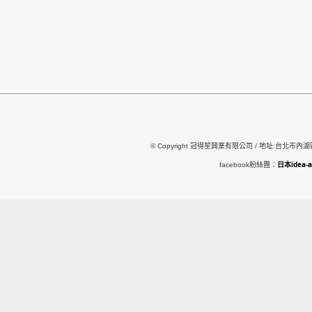
© Copyright 冠得笙興業有限公司 / 地址:台北市內湖區行
日本idea
facebook粉絲團：