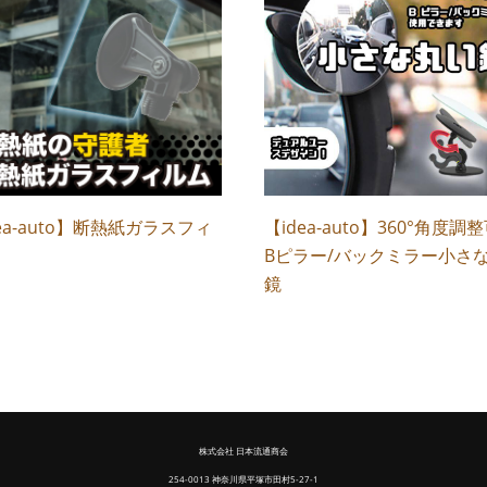
ea-auto】断熱紙ガラスフィ
【idea-auto】360°角度調
Bピラー/バックミラー小さ
鏡
株式会社 日本流通商会
254-0013 神奈川県平塚市田村5-27-1