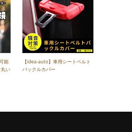
整可能
【idea-auto】車用シートベルト
な丸い
バックルカバー