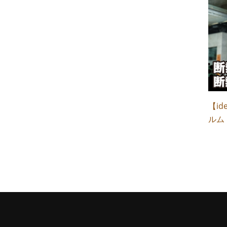
【id
ルム