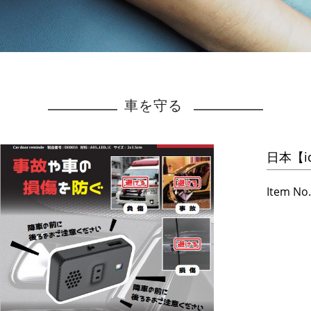
車を守る
日本【i
Item No