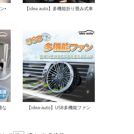
ーン•
【idea auto】多機能折り畳み式車
快適な
【idea-auto】USB多機能ファン